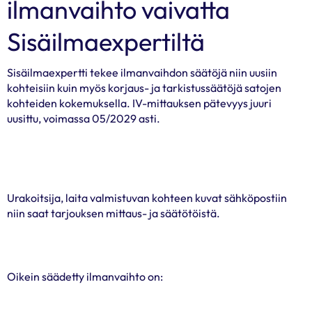
ilmanvaihto vaivatta
Sisäilmaexpertiltä
Sisäilmaexpertti tekee ilmanvaihdon säätöjä niin uusiin
kohteisiin kuin myös korjaus- ja tarkistussäätöjä satojen
kohteiden kokemuksella. IV-mittauksen pätevyys juuri
uusittu, voimassa 05/2029 asti.
Urakoitsija, laita valmistuvan kohteen kuvat sähköpostiin
niin saat tarjouksen mittaus- ja säätötöistä.
Oikein säädetty ilmanvaihto on: