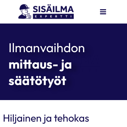
Skip
to
content
Ilmanvaihdon
mittaus- ja
säätötyöt
Hiljainen ja tehokas