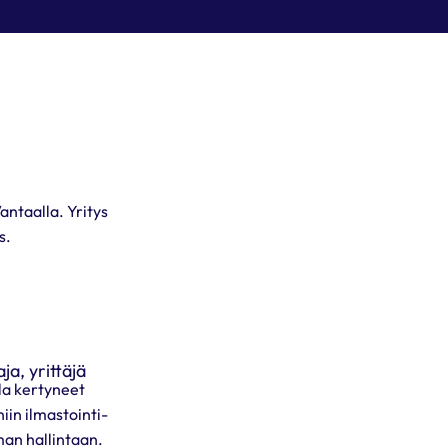
antaalla. Yritys
s.
a, yrittäjä
lla kertyneet
iin ilmastointi-
man hallintaan.