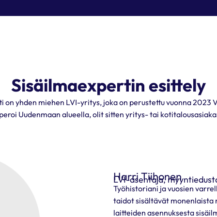
Sisäilmaexpertin esittely
i on yhden miehen LVI-yritys, joka on perustettu vuonna 2023 V
peroi Uudenmaan alueella, olit sitten yritys- tai kotitalousasiaka
Harri Tiihonen
LVI-asentaja, myyntiedustaj
Työhistoriani ja vuosien varre
taidot sisältävät monenlaista n
laitteiden asennuksesta sisäil