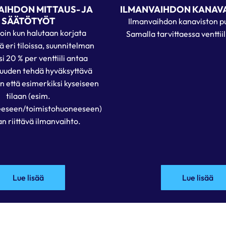
AIHDON MITTAUS- JA
ILMANVAIHDON KANA
SÄÄTÖTYÖT
Ilmanvaihdon kanaviston pu
loin kun halutaan korjata
Samalla tarvittaessa venttii
iä
eri tiloissa,
suunnitelman
i 20 % per venttiili antaa
uuden tehdä hyväksyttävä
n että
esimerkiksi
kyseiseen
tilaan (esim.
eseen
/toimistohuoneeseen
)
n riittävä ilmanvaihto
.
Lue lisää
Lue lisää