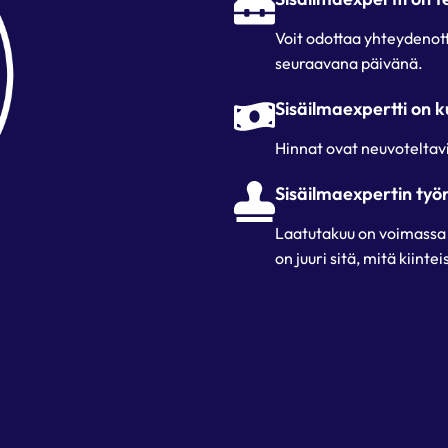
Voit odottaa yhteydenotto
seuraavana päivänä.
Sisäilmaexpertti on k
Hinnat ovat neuvoteltav
Sisäilmaexpertin työ
Laatutakuu on voimassa he
on juuri sitä, mitä kiinte