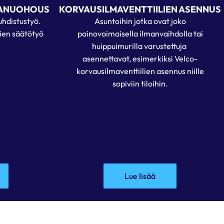
VANUOHOUS
KORVAUSILMAVENTTIILIEN ASENNUS
hdistustyö.
Asuntoihin jotka ovat joko
lien säätötyö
painovoimaisella ilmanvaihdolla tai
huippuimurilla varustettuja
asennettavat, esimerkiksi
Velco-
korvausilmaventtiilien asennus niille
sopiviin tiloihin.
Lue lisää