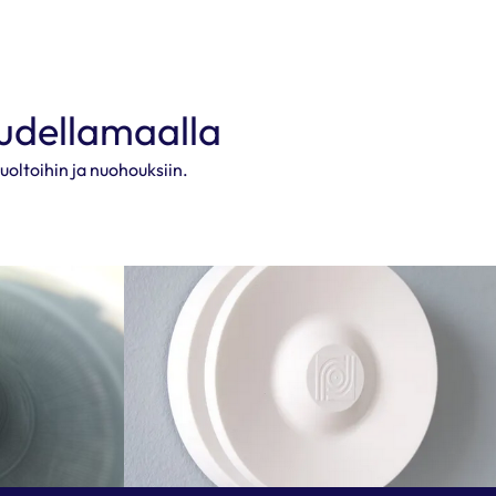
udellamaalla
uoltoihin ja nuohouksiin.