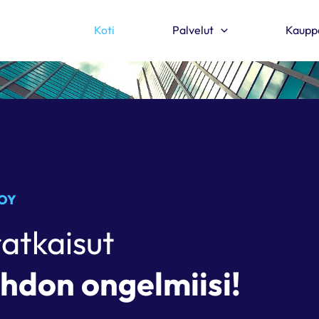
Koti
Palvelut
Kaupp
 OY
ratkaisut
hdon ongelmiisi!