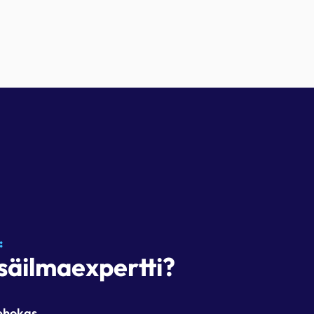
:
säilmaexpertti?
tehokas.