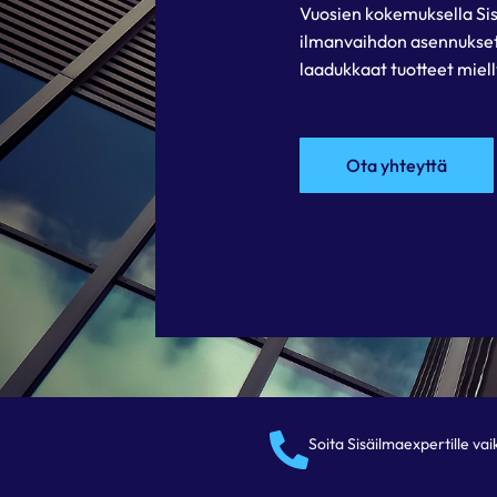
Vuosien kokemuksella Sisä
ilmanvaihdon asennukset,
laadukkaat tuotteet miel
Ota yhteyttä
Soita Sisäilmaexpertille va