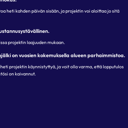
a heti kahden päivän sisään, ja projektin voi aloittaa jo sitä
ustannusystävällinen.
issa projektin laajuuden mukaan.
njälki on vuosien kokemuksella alueen parhaimmistoa.
ti projektin käynnistyttyä, ja voit olla varma, että lopputulos
istösi on kaivannut.