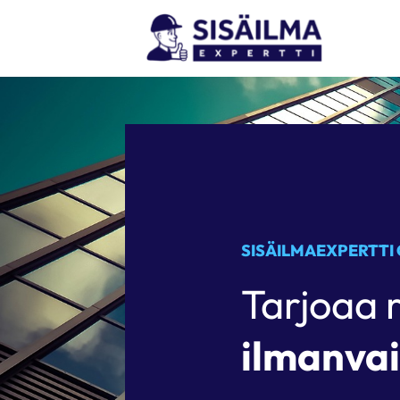
Skip
to
content
SISÄILMAEXPERTTI
Tarjoaa 
ilmanvai