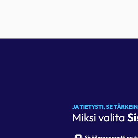
JA TIETYSTI, SE TÄRKEIN
Miksi valita
Si
Sisäilmaexpertti on 