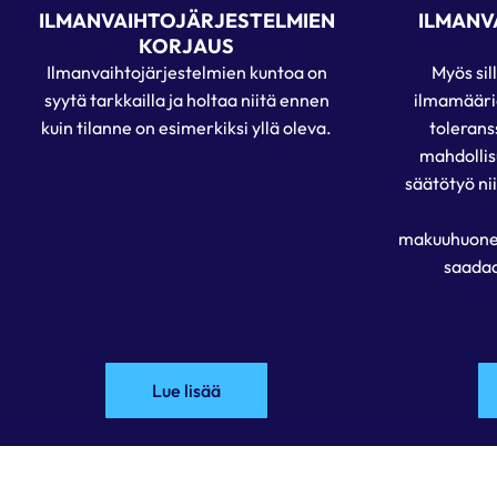
ILMANVAIHTOJÄRJESTELMIEN
ILMANV
KORJAUS
Ilmanvaihtojärjestelmien kuntoa on
Myös sil
syytä tarkkailla ja holtaa niitä ennen
ilmamäär
kuin tilanne on esimerkiksi yllä oleva.
toleranss
mahdollis
säätötyö nii
makuuhuone
saadaa
Lue lisää