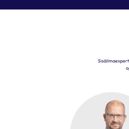
Sisäilmaexpertt
o